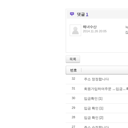
댓글
1
해녀수산
2014.11.26 20:05
목록
번호
32
주소 정정합니다
31
회원가입하여주문 ㅡ입금ㅡ
30
입금확인
[1]
29
입금 확인
[1]
28
입금 확인
[2]
27
주소 수정합니다