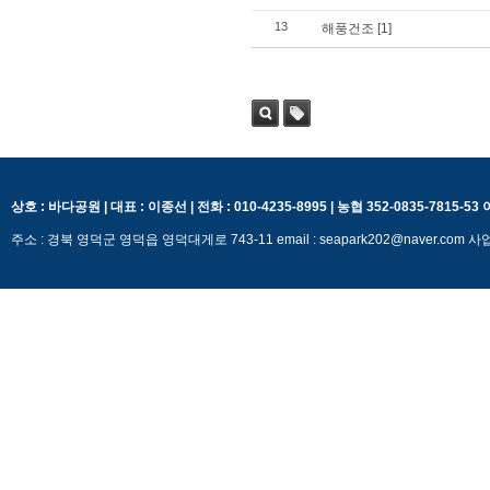
13
해풍건조
[1]
검색
태그
상호 : 바다공원 | 대표 : 이종선 | 전화 : 010-4235-8995 | 농협 352-0835-7815-5
주소 : 경북 영덕군 영덕읍 영덕대게로 743-11 email : seapark202@naver.c