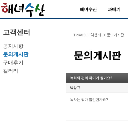
해녀수산
과메기
고객센터
공지사항
문의게시판
구매후기
갤러리
녹차와 편의 차이가 뭔가요?
박상규
녹차는 뭐가 틀린건가요?