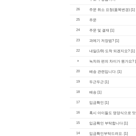
26
주문 취소 요청(품목변경)
[1]
25
주문
24
주문 및 결재
[1]
23
과메기 저장법?
[1]
22
내일(1/9) 도착 되겠지요?
[1]
»
녹차와 편의 차이가 뭔가요?
20
배송 관련입니다.
[1]
19
두근두근
[1]
18
배송
[1]
17
입금확인
[1]
16
혹시 아이들도 영양식으로 맛있
15
입금확인 부탁합니다
[1]
14
입금확인부탁드려요.
[1]