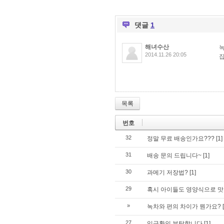
댓글
1
해녀수산
2014.11.26 20:05
목록
번호
32
정말 무료 배송인가요???
[1]
31
배송 문의 드립니다~
[1]
30
과메기 저장법?
[1]
29
혹시 아이들도 영양식으로 맛있
»
녹차와 편의 차이가 뭔가요?
27
입금확인 부탁합니다
[1]