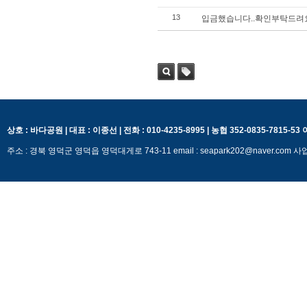
13
입금했습니다..확인부탁드려
검색
태그
상호 : 바다공원 | 대표 : 이종선 | 전화 : 010-4235-8995 | 농협 352-0835-7815-5
주소 : 경북 영덕군 영덕읍 영덕대게로 743-11 email : seapark202@naver.c