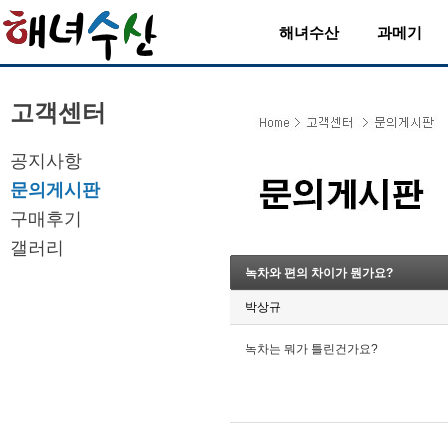
해녀수산
과메기
고객센터
공지사항
문의게시판
구매후기
갤러리
녹차와 편의 차이가 뭔가요?
박상규
녹차는 뭐가 틀린건가요?