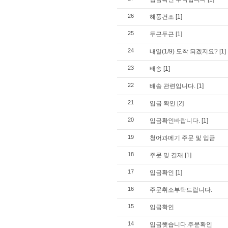
26
해풍건조
[1]
25
두근두근
[1]
24
내일(1/9) 도착 되겠지요?
[1]
23
배송
[1]
22
배송 관련입니다.
[1]
21
입금 확인
[2]
20
입금확인바랍니다.
[1]
19
청어과메기 주문 및 입금
18
주문 및 결재
[1]
17
입금확인
[1]
16
주문취소부탁드립니다.
15
입금확인
14
입금햇습니다.주문확인