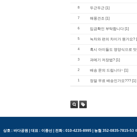
8
두근두근
[1]
7
해풍건조
[1]
6
입금확인 부탁합니다
[1]
5
녹차와 편의 차이가 뭔가요?
4
혹시 아이들도 영양식으로 맛있
3
과메기 저장법?
[1]
2
배송 문의 드립니다~
[1]
1
정말 무료 배송인가요???
[1]
검색
태그
상호 : 바다공원 | 대표 : 이종선 | 전화 : 010-4235-8995 | 농협 352-0835-7815-5