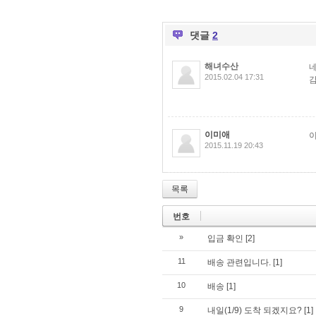
댓글
2
해녀수산
2015.02.04 17:31
이미애
이
2015.11.19 20:43
목록
번호
»
입금 확인
[2]
11
배송 관련입니다.
[1]
10
배송
[1]
9
내일(1/9) 도착 되겠지요?
[1]