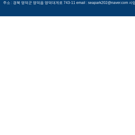
주소 : 경북 영덕군 영덕읍 영덕대게로 743-11 email : seapark202@naver.c