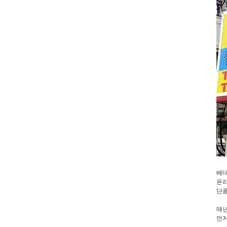
배대
온라
단품
매년
먼저