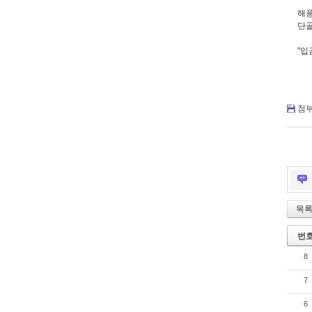
해풍
단골
"입
첨부
목
번
8
7
6