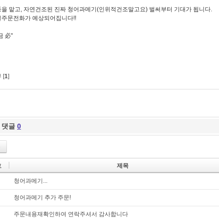
을 맡고, 자연건조된 진짜 청어과메기(인위적건조말고요) 벌써부터 기대가 됩니다.
주문전화가 예상되어집니다!!
금 必"
 [
1
]
댓글
0
록
호
제목
청어과메기...
청어과메기 추가 주문!
주문내용재확인하여 연락주셔서 감사합니다