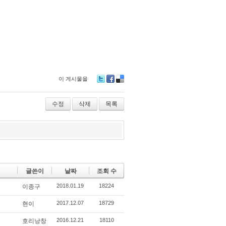
이 게시물을
Tw
Fa
De
itte
ce
lici
r
bo
ou
수정
삭제
목록
ok
s
글쓴이
날짜
조회 수
2018.01.19
18224
이종구
2017.12.07
18729
현이
2016.12.21
18110
호리낭창