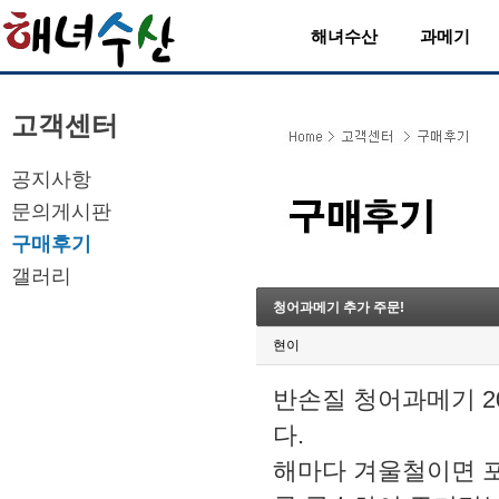
해녀수산
과메기
고객센터
공지사항
문의게시판
구매후기
갤러리
청어과메기 추가 주문!
현이
반손질 청어과메기 2
다.
해마다 겨울철이면 