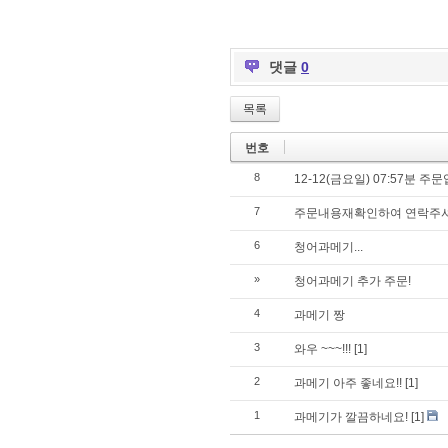
댓글
0
목록
번호
8
12-12(금요일) 07:57분 
7
주문내용재확인하여 연락주
6
청어과메기...
»
청어과메기 추가 주문!
4
과메기 짱
3
와우 ~~~!!!
[1]
2
과메기 아주 좋네요!!
[1]
1
과메기가 깔끔하네요!
[1]