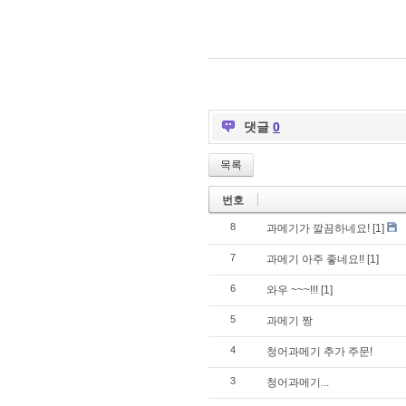
댓글
0
목록
번호
8
과메기가 깔끔하네요!
[1]
7
과메기 아주 좋네요!!
[1]
6
와우 ~~~!!!
[1]
5
과메기 짱
4
청어과메기 추가 주문!
3
청어과메기...