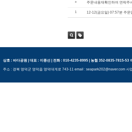
»
주문내용재확인하여 연락주
1
12-12(금요일) 07:57분 
검색
태그
상호 : 바다공원 | 대표 : 이종선 | 전화 : 010-4235-8995 | 농협 352-0835-7815-5
주소 : 경북 영덕군 영덕읍 영덕대게로 743-11 email : seapark202@naver.c