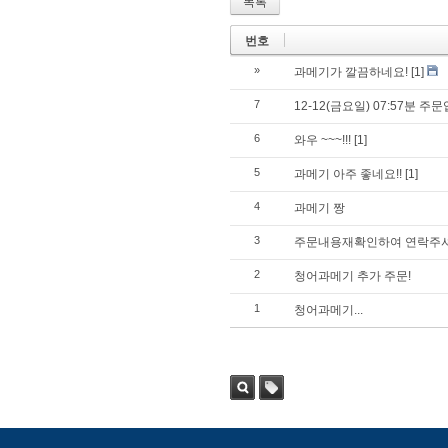
목록
번호
»
과메기가 깔끔하네요!
[1]
7
12-12(금요일) 07:57분 
6
와우 ~~~!!!
[1]
5
과메기 아주 좋네요!!
[1]
4
과메기 짱
3
주문내용재확인하여 연락주
2
청어과메기 추가 주문!
1
청어과메기...
검색
태그