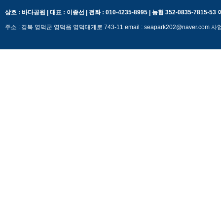
상호 : 바다공원 | 대표 : 이종선 | 전화 : 010-4235-8995 | 농협 352-0835-7815-5
주소 : 경북 영덕군 영덕읍 영덕대게로 743-11 email : seapark202@naver.c