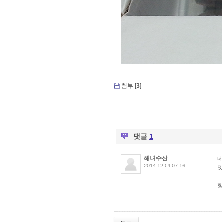
첨부 [
3
]
댓글
1
해녀수산
네
2014.12.04 07:16