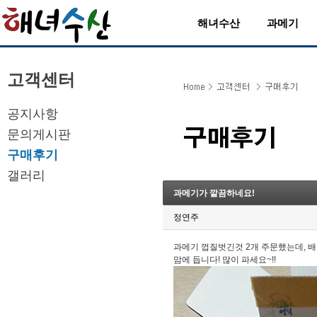
해녀수산
과메기
고객센터
공지사항
문의게시판
구매후기
갤러리
과메기가 깔끔하네요!
정연주
과메기 껍질벗긴것 2개 주문했는데, 배
맘에 듭니다! 많이 파세요~!!