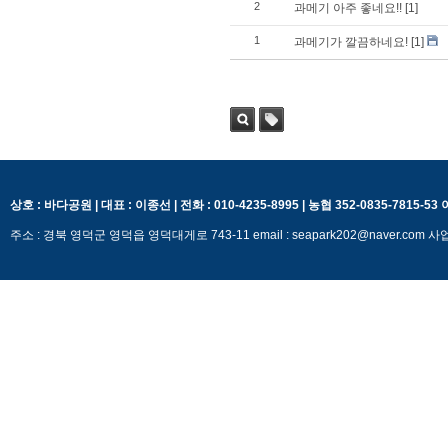
2
과메기 아주 좋네요!!
[1]
1
과메기가 깔끔하네요!
[1]
검색
태그
상호 : 바다공원 | 대표 : 이종선 | 전화 : 010-4235-8995 | 농협 352-0835-7815-5
주소 : 경북 영덕군 영덕읍 영덕대게로 743-11 email : seapark202@naver.c