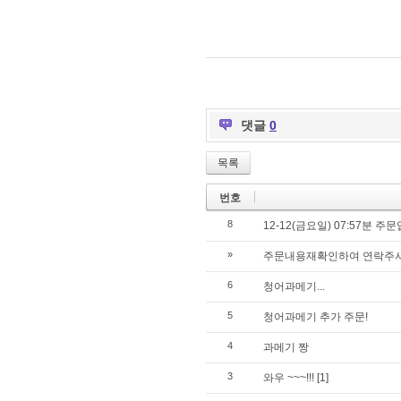
댓글
0
목록
번호
8
12-12(금요일) 07:57분 
»
주문내용재확인하여 연락주
6
청어과메기...
5
청어과메기 추가 주문!
4
과메기 짱
3
와우 ~~~!!!
[1]