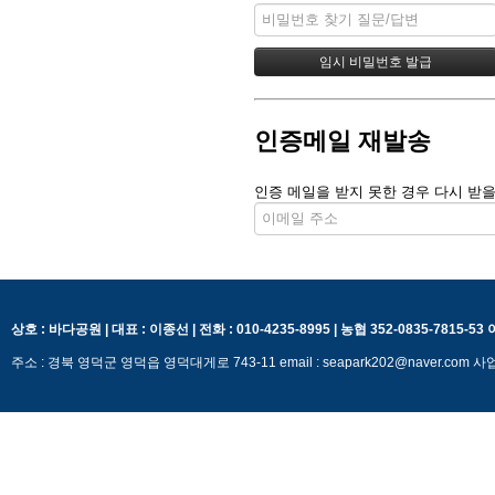
인증메일 재발송
인증 메일을 받지 못한 경우 다시 받을
상호 : 바다공원 | 대표 : 이종선 | 전화 : 010-4235-8995 | 농협 352-0835-7815-5
주소 : 경북 영덕군 영덕읍 영덕대게로 743-11 email : seapark202@naver.c