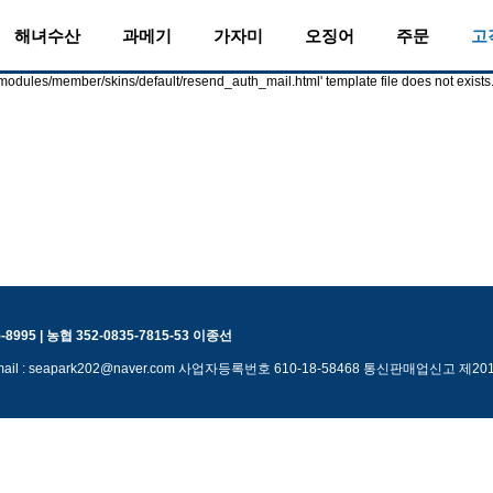
해녀수산
과메기
가자미
오징어
주문
고
'./modules/member/skins/default/resend_auth_mail.html' template file does not exists
-8995 | 농협 352-0835-7815-53 이종선
il : seapark202@naver.com 사업자등록번호 610-18-58468 통신판매업신고 제2