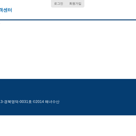
로그인
회원가입
객센터
.
013-경북영덕-0031호 ©2014 해녀수산