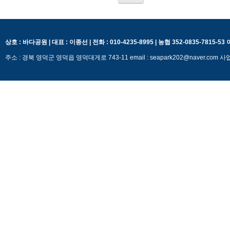
상호 : 바다공원 | 대표 : 이종선 | 전화 : 010-4235-8995 | 농협 352-0835-7815-5
주소 : 경북 영덕군 영덕읍 영덕대게로 743-11 email : seapark202@naver.c