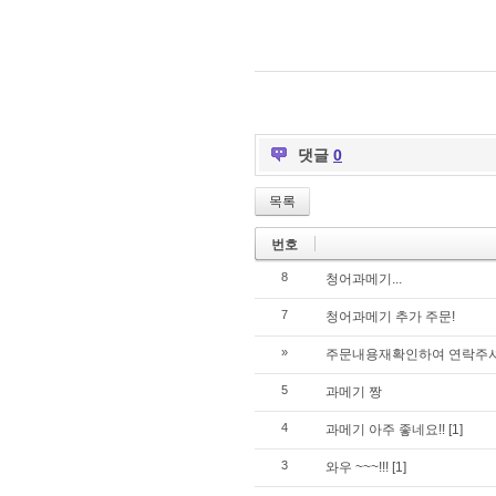
댓글
0
목록
번호
8
청어과메기...
7
청어과메기 추가 주문!
»
주문내용재확인하여 연락주
5
과메기 짱
4
과메기 아주 좋네요!!
[1]
3
와우 ~~~!!!
[1]