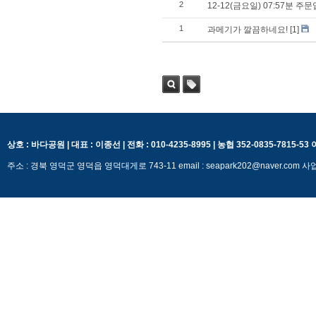
2
12-12(금요일) 07:57분 
1
과메기가 깔끔하네요!
[1]
검색
태그
상호 : 바다공원 | 대표 : 이종선 | 전화 : 010-4235-8995 | 농협 352-0835-7815-5
주소 : 경북 영덕군 영덕읍 영덕대게로 743-11 email : seapark202@naver.c